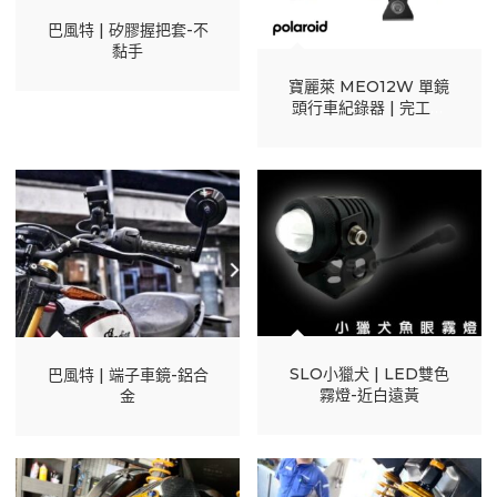
巴風特 | 矽膠握把套-不
黏手
寶麗萊 MEO12W 單鏡
頭行車紀錄器 | 完工報
價
SLO小獵犬 | LED雙色
巴風特 | 端子車鏡-鋁合
霧燈-近白遠黃
金