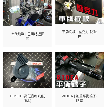
車牌底板 | 壓克力-防碰
七代勁戰 | 巴風特握把
撞
套
BOSCH-高低音喇叭(防
RIDEA | 加重平衡端子-
潑水)
防震