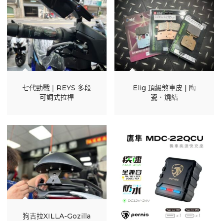
七代勁戰 | REYS 多段
Elig 頂級煞車皮 | 陶
可調式拉桿
瓷．燒結
狗吉拉XILLA-Gozilla