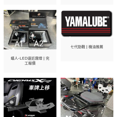
七代勁戰 | 機油推薦
蟻人-LED遠近霧燈 | 完
工報價