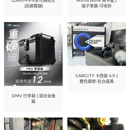
GJMS-FS-X全可調倒叉
MirrorWork 馬卡龍 |
(前避震器)
端子車鏡-可收折
CARCITY 卡西堤 4.0 |
雙色霧燈-近白遠黃
DMV 行李箱 | 鋁合金後
箱