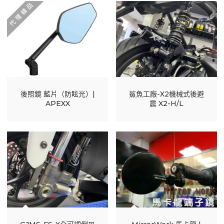
鯊魚工廠-X2機械式後避
後照鏡 藍片（防眩光）|
震 X2-H/L
APEXX