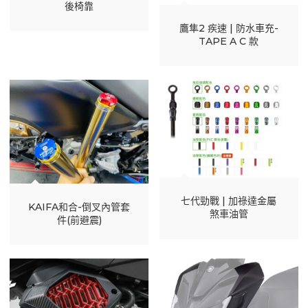
後椅靠
鷹隼2 疾速 | 防水車充-
TAPE A C 款
七代勁戰 | 加祿達金屬
KAIFA和合-倒叉內管套
煞車油管
件(前避震)