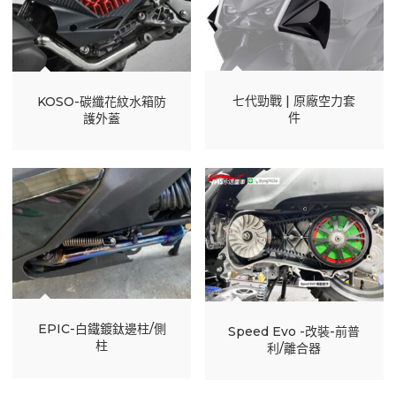
七代勁戰 | 原廠空力套
KOSO-碳纖花紋水箱防
件
護外蓋
EPIC-白鐵鍍鈦邊柱/側
Speed Evo -改裝-前普
柱
利/離合器