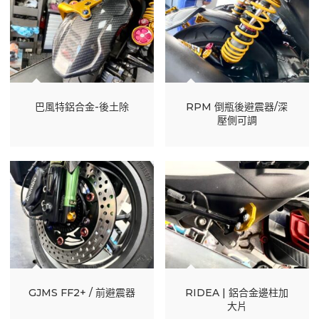
巴風特鋁合金-後土除
RPM 倒瓶後避震器/深
壓側可調
GJMS FF2+ / 前避震器
RIDEA | 鋁合金邊柱加
大片