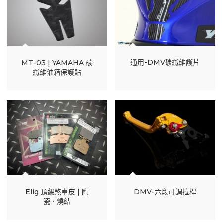
通用-DMV碳纖維護片
MT-03 | YAMAHA 碳
纖維油箱保護貼
Elig 頂級煞車皮 | 陶
DMV-六段可調拉桿
瓷．燒結