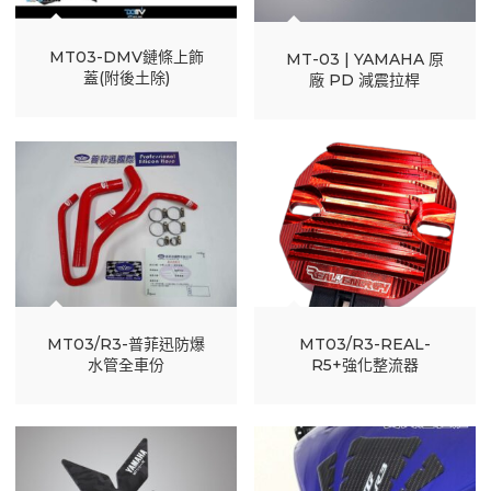
MT03-DMV鏈條上飾
MT-03 | YAMAHA 原
蓋(附後土除)
廠 PD 減震拉桿
MT03/R3-普菲迅防爆
MT03/R3-REAL-
水管全車份
R5+強化整流器