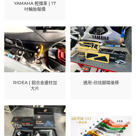
YAMAHA 輕擋車 | 17
吋輪胎報價
RIDEA | 鋁合金邊柱加
通用-欣炫腳踏後移
大片