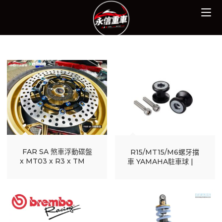
Skip
to
content
FAR SA 煞車浮動碟盤
R15/MT15/M6螺牙擋
x MT03 x R3 x TMAX
車 YAMAHA駐車球 | 報
I 完工報價
價