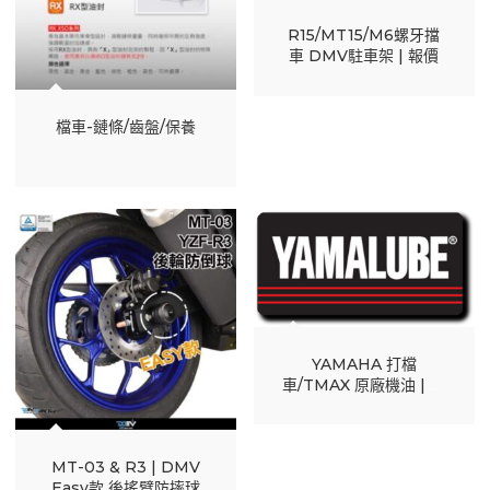
R15/MT15/M6螺牙擋
車 DMV駐車架 | 報價
檔車-鏈條/齒盤/保養
YAMAHA 打檔
車/TMAX 原廠機油 | 完
工報價
MT-03 & R3 | DMV
Easy款 後搖臂防摔球