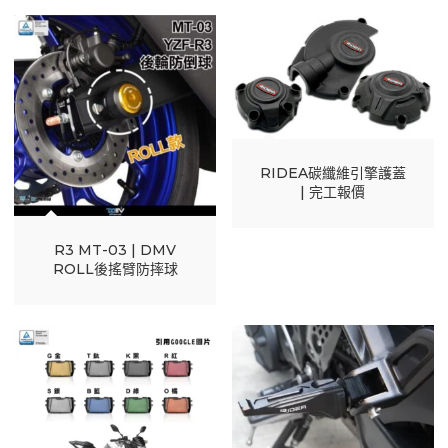
RIDEA碳纖維引擎護蓋
| 完工報價
R3 MT-03 | DMV
ROLL後搖臂防摔球