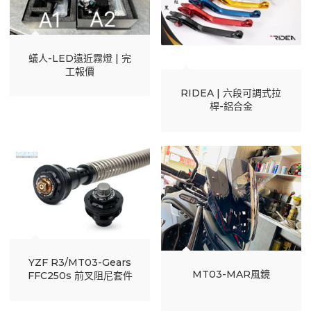
蟻人-LED遠近霧燈 | 完
工報價
RIDEA | 六段可調式拉
桿-鋁合金
YZF R3/MT03-Gears
MT03-MAR風鏡
FFC250s 前叉阻尼套件