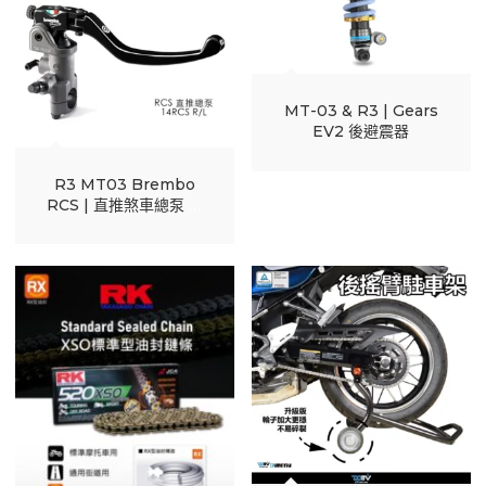
MT-03 & R3 | Gears
EV2 後避震器
R3 MT03 Brembo
RCS | 直推煞車總泵 完
工報價