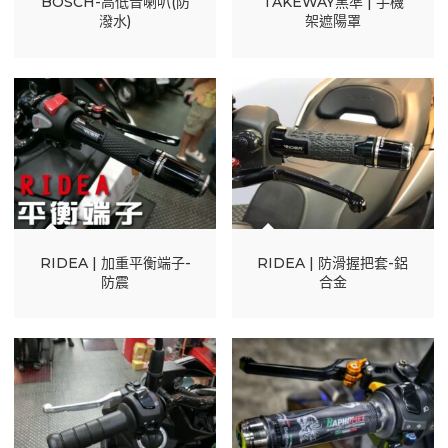
BOSCH-高低音喇叭(防
TAKEWAY黑準 | 手機
潑水)
架遮陽罩
RIDEA | 加重平衡端子-
RIDEA | 防滑握把套-鋁
防震
合金