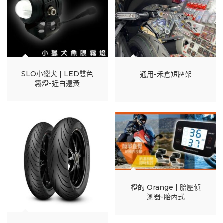
SLO小獵犬 | LED雙色
通用-禾倉短牌架
霧燈-近白遠黃
橙的 Orange | 胎壓偵
測器-胎內式