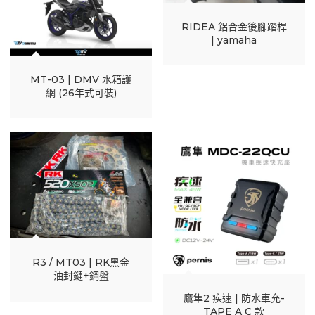
RIDEA 鋁合金後腳踏桿
| yamaha
MT-03 | DMV 水箱護
網 (26年式可裝)
R3 / MT03 | RK黑金
油封鏈+鋼盤
鷹隼2 疾速 | 防水車充-
TAPE A C 款