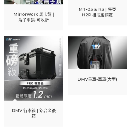
MT-03 & R3 | 集亞
MirrorWork 馬卡龍 |
H2P 掛瓶後避震
端子車鏡-可收折
DMV重車-車罩(大型)
DMV 行李箱 | 鋁合金後
箱