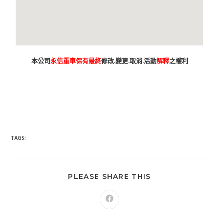
本公司
永信重車保有最終
修改.變更.取消.活動
解釋
之權利
台南市 新車 山葉 yamaha YAMAHA 永信 永信重車 永信車業 永信
機車行 分期 線上分期 分期零利率 現金購車 促銷 優惠 學生專
案 精品贈送 永信精品 永信改裝 保養優惠 永信保養 台灣山葉
臺灣山葉 台灣永信 臺灣永信 台南市東區 臺南 汰舊換新 拍賣
舊車換新車 老舊車補助 重車 小車 抖音 臉書 粉絲專業 蝦皮 露
天 網站 新車 舊車 補助 GOOGIE YOUTUBE FACEBOOK INSTAGRAM TIKTOK
tiktok google youtube facebook instagram s
SHOPEE 1 2 3 4 5 6 7 8 9 10 11 12 月方案
TAGS:
PLEASE SHARE THIS