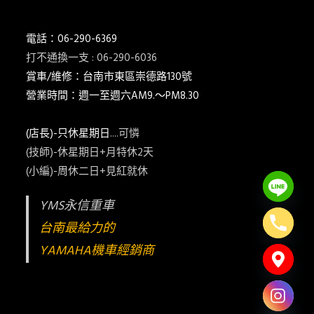
電話：06-290-6369
打不通換一支 : 06-290-6036
賞車/維修：台南市東區崇德路130號
營業時間：週一至週六AM9.～PM8.30
(店長)-只休星期日
....可憐
(技師)-休星期日+月特休2天
(小編)-周休二日+見紅就休
YMS永信重車
台南最給力的
YAMAHA機車經銷商
Hide chaty