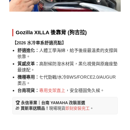
Gozilla XILLA 後靠背 (狗吉拉)
【2026 水冷車系舒適亮點】
舒適進化：
人體工學海綿，給予後座最溫柔的支撐與
依靠。
質感皮革：
高耐候防潑水材質，黑化視覺與原廠座墊
最速配。
機種專用：
七代勁戰/水冷BWS/FORCE2.0/AUGUR
奧古。
台南現貨：
專用支架直上
，安全穩固免久候。
🏆 永信車業｜台南 YAMAHA 改裝首選
🎁
買新車送精品！
現場現貨
即刻安裝完工
。