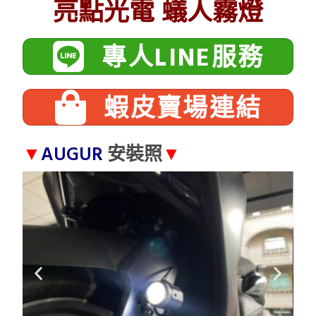
亮點光電 蟻人霧燈
專人LINE服務
蝦皮賣場連結
▼
AUGUR
安裝照
▼