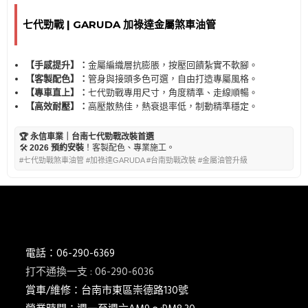
七代勁戰 | GARUDA 加祿達金屬煞車油管
【手感提升】：
金屬編織層抗膨脹，按壓回饋紮實不軟腳。
【客製配色】：
管身與接頭多色可選，自由打造專屬風格。
【專車直上】：
七代勁戰專用尺寸，角度精準、走線順暢。
【高效耐壓】：
高壓散熱佳，熱衰退率低，制動精準穩定。
🏆 永信車業｜台南七代勁戰改裝首選
🛠️
2026 預約安裝
！客製配色、專業施工。
#七代勁戰煞車油管 #加祿達GARUDA #台南勁戰改裝 #金屬油管升級
電話：06-290-6369
打不通換一支 : 06-290-6036
賞車/維修：台南市東區崇德路130號