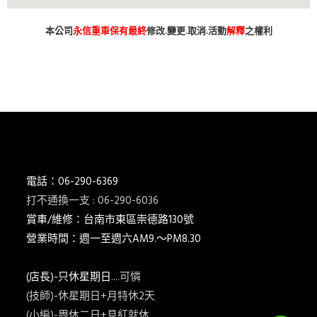
本公司
永信重車保有最終
修改.變更.取消.活動
解釋
之權利
台南市 新車 山葉 yamaha YAMAHA 永信 永信重車 永信車業 永信機車行
分期 線上分期 分期零利率 現金購車 促銷 優惠 學生專案 精品贈送 永
信精品 永信改裝 保養優惠 永信保養 台灣山葉 臺灣山葉 台灣永信 臺
灣永信 台南市東區 臺南 汰舊換新 拍賣 舊車換新車 老舊車補助 重車
小車 抖音 臉書 粉絲專業 蝦皮 露天 網站 新車 舊車 補助 GOOGIE YOUTUBE
FACEBOOK INSTAGRAM TIKTOK tiktok google youtube facebook instagram s
SHOPEE 1 2 3 4 5 6 7 8 9 10 11 12 月方案
電話：06-290-6369
打不通換一支 : 06-290-6036
賞車/維修：台南市東區崇德路130號
營業時間：週一至週六AM9.～PM8.30
(店長)-只休星期日
....可憐
(技師)-休星期日+月特休2天
(小編)-周休二日+見紅就休