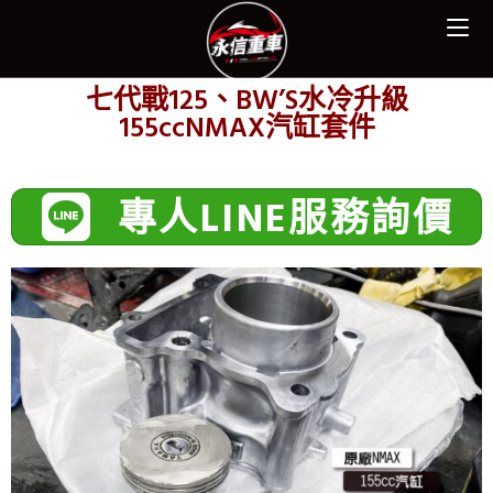
七代戰125、BW’S水冷升級
155ccNMAX汽缸套件
專人LINE服務詢價