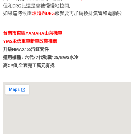
但和DRG比還是會被慢慢地拉開,
如果這時候還
想超過DRG
那就要再加碼換排氣管和電腦啦
台南市東區YAMAHA山葉機車
YMS永信重車新車改裝推薦
升級NMAX155汽缸套件
適用機種 : 六代/7代勁戰125/BWS水冷
高CP值,全套完工萬元有找