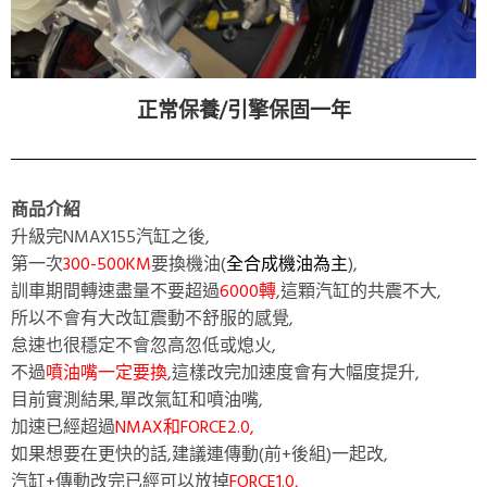
正常保養/引擎保固一年
商品介紹
升級完NMAX155汽缸之後,
第一次
300-500KM
要換機油(
全合成機油為主
),
訓車期間轉速盡量不要超過
6000轉
,這顆汽缸的共震不大,
所以不會有大改缸震動不舒服的感覺,
怠速也很穩定不會忽高忽低或熄火,
不過
噴油嘴一定要換
,這樣改完加速度會有大幅度提升,
目前實測結果,單改氣缸和噴油嘴,
加速已經超過
NMAX和FORCE2.0,
如果想要在更快的話,建議連傳動(前+後組)一起改,
汽缸+傳動改完已經可以放掉
FORCE1.0,