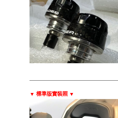
▼ 標準版實裝照
▼