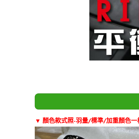
▼ 顏色款式
照-羽量/標準/加重顏色一