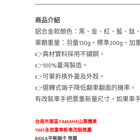
商品介紹
鋁合金款顏色：黑、金、紅、藍、鈦
單顆重量：羽量130g，標準200g、加重
👉真材實料採用不鏽鋼。
👉100%臺灣製造。
👉可單拆換外蓋及外殼。
👉選轉式端子降低翻車翻面的機率。
有改裝車手把要重新量尺寸，如果車
台南市東區YAMAHA山葉機車
YMS永信重車新車改裝推薦
RIDEA平衡端子 推薦