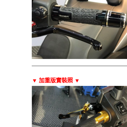
▼ 加重版實裝照
▼