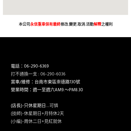
本公司
永信重車保有最終
修改.變更.取消.活動
解釋
之權利
電話：06-290-6369
打不通換一支 : 06-290-6036
賞車/維修：台南市東區崇德路130號
營業時間：週一至週六AM9.～PM8.30
(店長)-只休星期日
....可憐
(技師)-休星期日+月特休2天
(小編)-周休二日+見紅就休