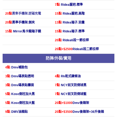
7點
Ridea握把.標準
20點
黑隼手機架.逆磁充電
15點
Ridea握把.高階
20點
黑準手機架.側夾
13點
Ridea端子.羽量
15點
Mirror
馬卡龍端子鏡
15點
Ridea端子.標準
20點
Ridea6段一節拉桿
20點+$2500
Ridea6段二節拉桿
防摔/外裝/實用
4點
Dmv補胎包
3點
Dmv碼表貼透明
4點
Rk乾式鍊條油
3點
Dmv碼表貼霧面
7點
NCY前叉防倒球黑
5點
Koso側柱加大黑
7點
NCY前叉防倒球藍
5點
Koso側柱加大藍
20點+$1000
Dmv後箱架
9點
DMV油箱貼
20點+$3500
Dmv後箱架+36升後箱