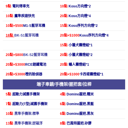
9點
電利得車充
10點
Koso方向燈*2
10點
鷹隼疾速快充
20點
Koso方向燈*4
1
0點+$500
M1-S藍芽耳機
15點
Koso序列方向燈*2
18點
BK-S1藍芽耳機
20點+$1000
Koso序列方向燈*4
15點
小獵犬霧燈組*1
20點+$800
BK-S2藍芽耳機
20點
小獵犬霧燈組*2
20點+$3000
RCE鋰鐵電池
20點
蟻人霧燈組*1
20點+$3000
橙的胎偵器
20點+$1000
卡西堤霧燈組*1
端子車鏡/手機架/握把套/拉桿
5點
超動力減震手機架
4點
Domino握把.糯米
7點
超動力(T型)減震手機架
6點
Domino握把.黑藍
10點
黑隼手機架.標準
6點
Domino握把.黑灰
13點
黑隼手機架.逆磁浮
8點
巴風特握把
.
矽膠