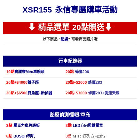
XSR155 永信專屬購車活動
⬇ 精品選單 20點贈送⬇
以下商品
“
點選
”
可
看商品照片喔
行車紀錄器
10點
寶麗來Meo單鏡頭
20點
蜂鷹206
20點+$4000
獅子座
20點+$2000
蜂鷹283
20點+$6500
雙魚座+胎偵器
20點+$3000
蜂鷹283+測速天線
胎壓偵測/霧燈/車充
3點
壓克力車牌底板
3點
LED方向燈繼電器
6點
BOSCH喇叭
8點
MTRT序列方向燈*2