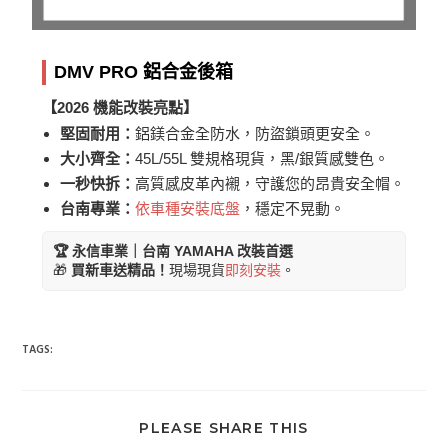
DMV PRO 鋁合金後箱
【2026 機能改裝亮點】
堅固耐用：
鋁鎂合金全防水，防盜鎖頭更安全。
大小齊全：
45L/55L 雙規格現貨，黑/銀質感雙色。
一秒快拆：
高質感皮革內襯，守護您的昂貴安全帽。
台南專業：
依車種安裝底盤
，穩定不晃動。
🏆 永信車業｜台南 YAMAHA 改裝首選
🎁
買新車送精品！
現場現貨
即刻安裝
。
TAGS:
PLEASE SHARE THIS