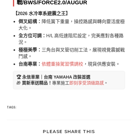
戰/BWS/FORCE2.0/AUGUR
【2026 水冷車系避震之王】
倒叉結構：
降低簧下重量，操控路感與轉向靈活度極
大化。
全方位可調：
H/L 高低速阻尼設定，完美應對各種路
況。
極極美學：
三角台與叉管切削工法，展現視覺震撼戰
鬥感。
台南專業：
依體重操駕習慣調校
，現貨供應安裝。
🏆 永信車業｜台南 YAMAHA 改裝首選
🎁
買新車送精品！
專業施工
即刻享受頂級路感
。
TAGS:
PLEASE SHARE THIS