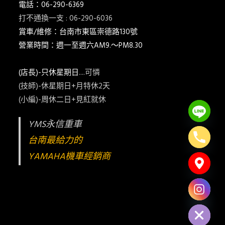
電話：06-290-6369
打不通換一支 : 06-290-6036
賞車/維修：台南市東區崇德路130號
營業時間：週一至週六AM9.～PM8.30
(店長)-只休星期日
....可憐
(技師)-休星期日+月特休2天
(小編)-周休二日+見紅就休
YMS永信重車
台南最給力的
YAMAHA機車經銷商
Hide chaty