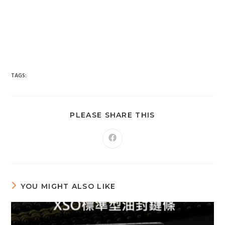
台南市 新車 山葉 yamaha YAMAHA 永信 永信重車 永信車業 永信
機車行 分期 線上分期 分期零利率 現金購車 促銷 優惠 學生專
案 精品贈送 永信精品 永信改裝 保養優惠 永信保養 台灣山葉
臺灣山葉 台灣永信 臺灣永信 台南市東區 臺南 汰舊換新 拍賣
舊車換新車 老舊車補助 重車 小車 抖音 臉書 粉絲專業 蝦皮 露
天 網站 新車 舊車 補助 GOOGIE YOUTUBE FACEBOOK INSTAGRAM TIKTOK
tiktok google youtube facebook instagram s
SHOPEE 1 2 3 4 5 6 7 8 9 10 11 12 月方案
TAGS:
PLEASE SHARE THIS
YOU MIGHT ALSO LIKE