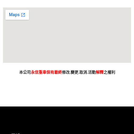
本公司
永信重車保有最終
修改.變更.取消.活動
解釋
之權利
台南市 新車 山葉 yamaha YAMAHA 永信 永信重車 永信車業 永信機車行
分期 線上分期 分期零利率 現金購車 促銷 優惠 學生專案 精品贈送 永
信精品 永信改裝 保養優惠 永信保養 台灣山葉 臺灣山葉 台灣永信 臺
灣永信 台南市東區 臺南 汰舊換新 拍賣 舊車換新車 老舊車補助 重車
小車 抖音 臉書 粉絲專業 蝦皮 露天 網站 新車 舊車 補助 GOOGIE YOUTUBE
FACEBOOK INSTAGRAM TIKTOK tiktok google youtube facebook instagram s
SHOPEE 1 2 3 4 5 6 7 8 9 10 11 12 月方案