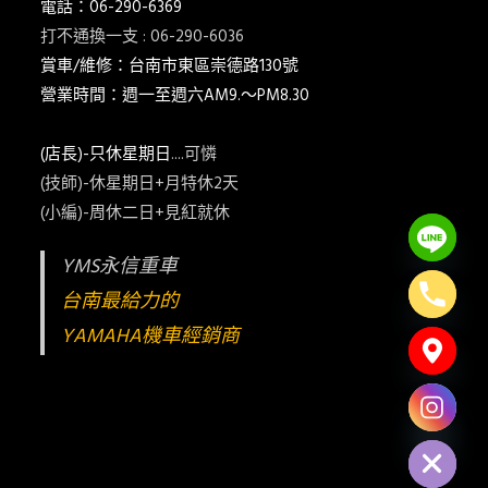
電話：06-290-6369
打不通換一支 : 06-290-6036
賞車/維修：台南市東區崇德路130號
營業時間：週一至週六AM9.～PM8.30
(店長)-只休星期日
....可憐
(技師)-休星期日+月特休2天
(小編)-周休二日+見紅就休
YMS永信重車
台南最給力的
YAMAHA機車經銷商
Hide chaty