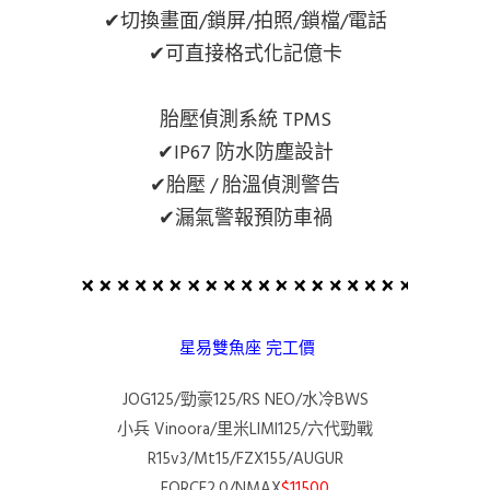
✔切換畫面/鎖屏/拍照/鎖檔/電話
✔可直接格式化記億卡
胎壓偵測系統 TPMS
✔IP67 防水防塵設計
✔胎壓 / 胎溫偵測警告
✔漏氣警報預防車禍
星易雙魚座 完工價
JOG125/勁豪125/RS NEO/水冷BWS
小兵 Vinoora/里米LIMI125/六代勁戰
R15v3/Mt15/FZX155/AUGUR
FORCE2.0/NMAX
$11500