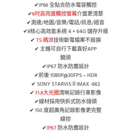
✔IP66 全貼合防水電容觸控
✔
6吋高亮度觸控螢幕
介面更清楚
✔測速/地圖/音樂/電話/訊息/語音
✔8核心高效能系統 4 + 64G 儲存升級
✔
TS 碼流
技術斷電檔案不毀損
✔ 主機可自行下載喜好APP
鏡頭
✔IP67 防水防塵設計
✔前後 1080P@30FPS – HDR
✔ SONY STARVISⅡIMAX -662
✔
FI.6大光圈
清晰記錄行車影像
✔線材採用快拆式防水接頭
✔ 150 度超廣角記錄影像更完整
線控
✔
IP67
防水防塵設計