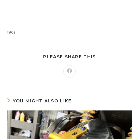
台南市 新車 山葉 yamaha YAMAHA 永信 永信重車 永信車業 永信
機車行 分期 線上分期 分期零利率 現金購車 促銷 優惠 學生專
案 精品贈送 永信精品 永信改裝 保養優惠 永信保養 台灣山葉
臺灣山葉 台灣永信 臺灣永信 台南市東區 臺南 汰舊換新 拍賣
舊車換新車 老舊車補助 重車 小車 抖音 臉書 粉絲專業 蝦皮 露
天 網站 新車 舊車 補助 GOOGIE YOUTUBE FACEBOOK INSTAGRAM TIKTOK
tiktok google youtube facebook instagram s
SHOPEE 1 2 3 4 5 6 7 8 9 10 11 12 月方案
TAGS:
PLEASE SHARE THIS
YOU MIGHT ALSO LIKE