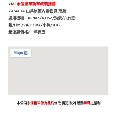
YMS永信重車新車改裝推薦
YAMAHA 山葉原廠內置物袋 推薦
適用機種：RSNeo/AXISZ/勁豪/六代勁
戰/Limi/VINOORA/小兵/JOG
超優惠價格/一年保固
本公司
永信重車保有最終
修改.變更.取消.活動
解釋
之權利