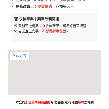
免修改直上：
現貨供應
，無損安裝。
🏆 永信車業｜購車改裝首選
🎁 買新車送精品：來永信牽車，精品好禮直接送！
🛠️ 專業直上安裝：
不影響新車保固
。
本公司
永信重車保有最終
修改.變更.取消.活動
解釋
之權利