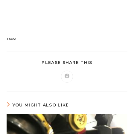
台南市 新車 山葉 yamaha YAMAHA 永信 永信重車 永信車業 永信
機車行 分期 線上分期 分期零利率 現金購車 促銷 優惠 學生專
案 精品贈送 永信精品 永信改裝 保養優惠 永信保養 台灣山葉
臺灣山葉 台灣永信 臺灣永信 台南市東區 臺南 汰舊換新 拍賣
舊車換新車 老舊車補助 重車 小車 抖音 臉書 粉絲專業 蝦皮 露
天 網站 新車 舊車 補助 GOOGIE YOUTUBE FACEBOOK INSTAGRAM TIKTOK
tiktok google youtube facebook instagram s
SHOPEE 1 2 3 4 5 6 7 8 9 10 11 12 月方案
TAGS:
PLEASE SHARE THIS
YOU MIGHT ALSO LIKE