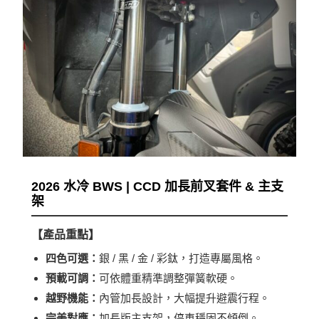
2026 水冷 BWS | CCD 加長前叉套件 & 主支
架
【產品重點】
四色可選：
銀 / 黑 / 金 / 彩鈦，打造專屬風格。
預載可調：
可依體重精準調整彈簧軟硬。
越野機能：
內管加長設計，大幅提升避震行程。
完美對應：
加長版主支架，停車穩固不傾倒。