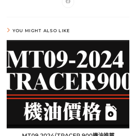
YOU MIGHT ALSO LIKE
MT09 2024/TRACER 900機油推薦