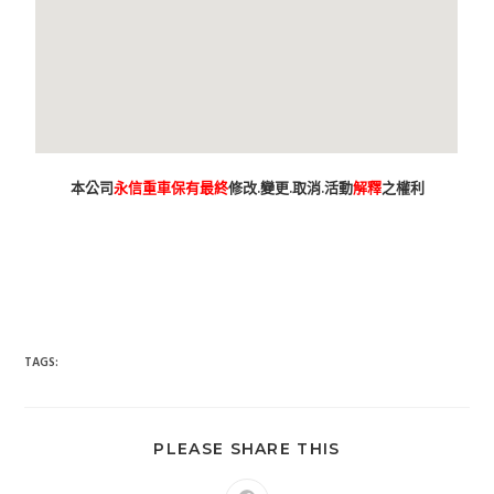
本公司
永信重車保有最終
修改.變更.取消.活動
解釋
之權利
台南市 新車 山葉 yamaha YAMAHA 永信 永信重車 永信車業 永信
機車行 分期 線上分期 分期零利率 現金購車 促銷 優惠 學生專
案 精品贈送 永信精品 永信改裝 保養優惠 永信保養 台灣山葉
臺灣山葉 台灣永信 臺灣永信 台南市東區 臺南 汰舊換新 拍賣
舊車換新車 老舊車補助 重車 小車 抖音 臉書 粉絲專業 蝦皮 露
天 網站 新車 舊車 補助 GOOGIE YOUTUBE FACEBOOK INSTAGRAM TIKTOK
tiktok google youtube facebook instagram s
SHOPEE 1 2 3 4 5 6 7 8 9 10 11 12 月方案
TAGS:
PLEASE SHARE THIS