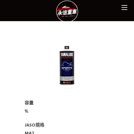
容量
1L
JASO規格
MA2