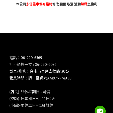
本公司
永信重車保有最終
修改.變更.取消.活動
解釋
之權利
台南市 新車 山葉 yamaha YAMAHA 永信 永信重車 永信車業 永信機車行
分期 線上分期 分期零利率 現金購車 促銷 優惠 學生專案 精品贈送 永
信精品 永信改裝 保養優惠 永信保養 台灣山葉 臺灣山葉 台灣永信 臺
灣永信 台南市東區 臺南 汰舊換新 拍賣 舊車換新車 老舊車補助 重車
小車 抖音 臉書 粉絲專業 蝦皮 露天 網站 新車 舊車 補助 GOOGIE YOUTUBE
FACEBOOK INSTAGRAM TIKTOK tiktok google youtube facebook instagram s
SHOPEE 1 2 3 4 5 6 7 8 9 10 11 12 月方案
電話：06-290-6369
打不通換一支 : 06-290-6036
賞車/維修：台南市東區崇德路130號
營業時間：週一至週六AM9.～PM8.30
(店長)-只休星期日
....可憐
(技師)-休星期日+月特休2天
(小編)-周休二日+見紅就休