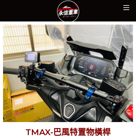
TMAX-巴風特置物橫桿