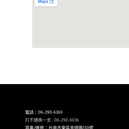
台南市 新車 山葉 yamaha YAMAHA 永信 永信重
葉 臺灣山葉 台灣永信 臺灣永信 台南市東區 臺南 汰舊換新 拍賣 
TIKTOK tiktok google youtube facebook instagram s
SHOPEE 1 2 3 4 5 6 7 8 9 10 11 12 月方案
電話：06-290-6369
打不通換一支 : 06-290-6036
賞車/維修：台南市東區崇德路130號