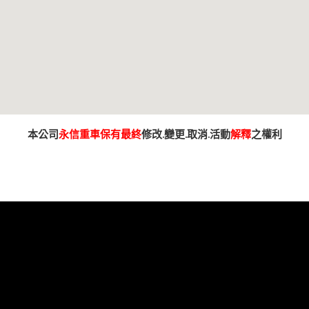
本公司
永信重車保有最終
修改.變更.取消.活動
解釋
之權利
車 永信車業 永信機車行 分期 線上分期 分期零利率 現金購車 促銷 優惠 學生專
舊車換新車 老舊車補助 重車 小車 抖音 臉書 粉絲專業 蝦皮 露天 網站 新車 舊車 補助