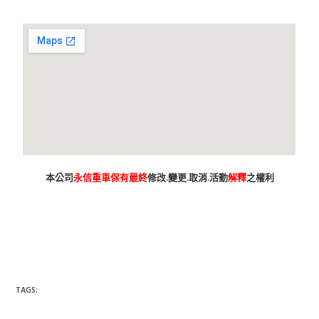
本公司
永信重車保有最終
修改.變更.取消.活動
解釋
之權利
台南市 新車 山葉 yamaha YAMAHA 永信 永信重車 永信車業 永信
機車行 分期 線上分期 分期零利率 現金購車 促銷 優惠 學生專
案 精品贈送 永信精品 永信改裝 保養優惠 永信保養 台灣山葉
臺灣山葉 台灣永信 臺灣永信 台南市東區 臺南 汰舊換新 拍賣
舊車換新車 老舊車補助 重車 小車 抖音 臉書 粉絲專業 蝦皮 露
天 網站 新車 舊車 補助 GOOGIE YOUTUBE FACEBOOK INSTAGRAM TIKTOK
tiktok google youtube facebook instagram s
SHOPEE 1 2 3 4 5 6 7 8 9 10 11 12 月方案
TAGS: