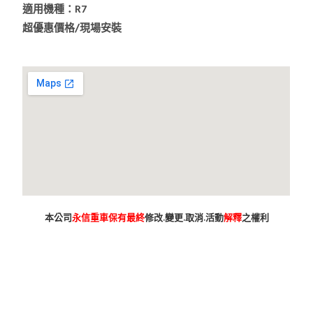
適用機種：R7
超優惠價格/現場安裝
本公司
永信重車保有最終
修改.變更.取消.活動
解釋
之權利
台南市 新車 山葉 yamaha YAMAHA 永信 永信重車 永信車業 永信
機車行 分期 線上分期 分期零利率 現金購車 促銷 優惠 學生專
案 精品贈送 永信精品 永信改裝 保養優惠 永信保養 台灣山葉
臺灣山葉 台灣永信 臺灣永信 台南市東區 臺南 汰舊換新 拍賣
舊車換新車 老舊車補助 重車 小車 抖音 臉書 粉絲專業 蝦皮 露
天 網站 新車 舊車 補助 GOOGIE YOUTUBE FACEBOOK INSTAGRAM TIKTOK
tiktok google youtube facebook instagram s
SHOPEE 1 2 3 4 5 6 7 8 9 10 11 12 月方案