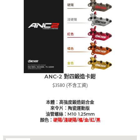
ANC-2 對四鍛造卡鉗
$3580 (不含工資)
本體：高強度鍛造鋁合金
來令片：陶瓷運動版
油管螺絲：M10 1.25mm
顏色：
硬陽/淺硬陽/橘/金/紅/黑