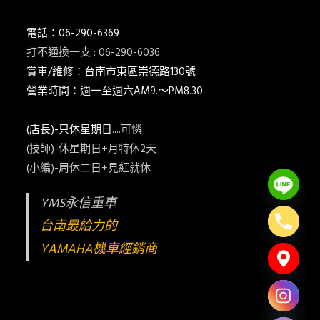
電話：06-290-6369
打不通換一支 : 06-290-6036
賞車/維修：台南市東區崇德路130號
營業時間：週一至週六AM9.～PM8.30
(店長)-只休星期日
....可憐
(技師)-休星期日+月特休2天
(小編)-周休二日+見紅就休
YMS永信重車
台南最給力的
YAMAHA機車經銷商
Hide chaty