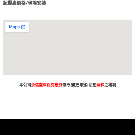
超優惠價格/現場安裝
本公司
永信重車保有最終
修改.變更.取消.活動
解釋
之權利
台南市 新車 山葉 yamaha YAMAHA 永信 永信重車 永信車業 永信機車行
分期 線上分期 分期零利率 現金購車 促銷 優惠 學生專案 精品贈送 永
信精品 永信改裝 保養優惠 永信保養 台灣山葉 臺灣山葉 台灣永信 臺
灣永信 台南市東區 臺南 汰舊換新 拍賣 舊車換新車 老舊車補助 重車
小車 抖音 臉書 粉絲專業 蝦皮 露天 網站 新車 舊車 補助 GOOGIE YOUTUBE
FACEBOOK INSTAGRAM TIKTOK tiktok google youtube facebook instagram s
SHOPEE 1 2 3 4 5 6 7 8 9 10 11 12 月方案