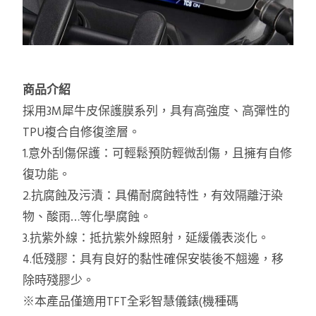
商品介紹
採用3M犀牛皮保護膜系列，具有高強度、高彈性的
TPU複合自修復塗層。
1.意外刮傷保護：可輕鬆預防輕微刮傷，且擁有自修
復功能。
2.抗腐蝕及污漬：具備耐腐蝕特性，有效隔離汙染
物、酸雨…等化學腐蝕。
3.抗紫外線：抵抗紫外線照射，延緩儀表淡化。
4.低殘膠：具有良好的黏性確保安裝後不翹邊，移
除時殘膠少。
※本產品僅適用TFT全彩智慧儀錶(機種碼