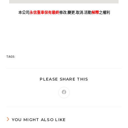
本公司
永信重車保有最終
修改.變更.取消.活動
解釋
之權利
台南市 新車 山葉 yamaha YAMAHA 永信 永信重車 永信車業 永信
機車行 分期 線上分期 分期零利率 現金購車 促銷 優惠 學生專
案 精品贈送 永信精品 永信改裝 保養優惠 永信保養 台灣山葉
臺灣山葉 台灣永信 臺灣永信 台南市東區 臺南 汰舊換新 拍賣
舊車換新車 老舊車補助 重車 小車 抖音 臉書 粉絲專業 蝦皮 露
天 網站 新車 舊車 補助 GOOGIE YOUTUBE FACEBOOK INSTAGRAM TIKTOK
tiktok google youtube facebook instagram s
SHOPEE 1 2 3 4 5 6 7 8 9 10 11 12 月方案
TAGS:
PLEASE SHARE THIS
YOU MIGHT ALSO LIKE