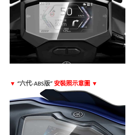
▼
“六代-ABS版”
安裝照示意圖 ▼