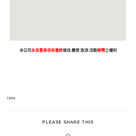
本公司
永信重車保有最終
修改.變更.取消.活動
解釋
之權利
台南市 新車 山葉 yamaha YAMAHA 永信 永信重車 永信車業 永信
機車行 分期 線上分期 分期零利率 現金購車 促銷 優惠 學生專
案 精品贈送 永信精品 永信改裝 保養優惠 永信保養 台灣山葉
臺灣山葉 台灣永信 臺灣永信 台南市東區 臺南 汰舊換新 拍賣
舊車換新車 老舊車補助 重車 小車 抖音 臉書 粉絲專業 蝦皮 露
天 網站 新車 舊車 補助 GOOGIE YOUTUBE FACEBOOK INSTAGRAM TIKTOK
tiktok google youtube facebook instagram s
SHOPEE 1 2 3 4 5 6 7 8 9 10 11 12 月方案
TAGS:
PLEASE SHARE THIS