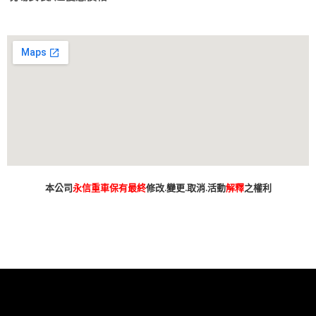
本公司
永信重車保有最終
修改.變更.取消.活動
解釋
之權利
台南市 新車 山葉 yamaha YAMAHA 永信 永信重車 永信車業 永信機車行
分期 線上分期 分期零利率 現金購車 促銷 優惠 學生專案 精品贈送 永
信精品 永信改裝 保養優惠 永信保養 台灣山葉 臺灣山葉 台灣永信 臺
灣永信 台南市東區 臺南 汰舊換新 拍賣 舊車換新車 老舊車補助 重車
小車 抖音 臉書 粉絲專業 蝦皮 露天 網站 新車 舊車 補助 GOOGIE YOUTUBE
FACEBOOK INSTAGRAM TIKTOK tiktok google youtube facebook instagram s
SHOPEE 1 2 3 4 5 6 7 8 9 10 11 12 月方案