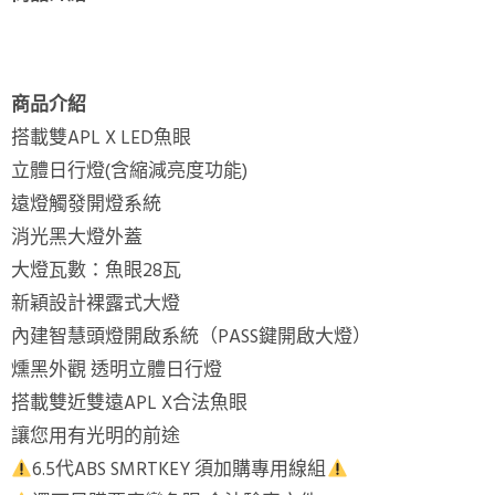
商品介紹
搭載雙APL X LED魚眼
立體日行燈(含縮減亮度功能)
遠燈觸發開燈系統
消光黑大燈外蓋
大燈瓦數：魚眼28瓦
新穎設計裸露式大燈
內建智慧頭燈開啟系統（PASS鍵開啟大燈）
燻黑外觀 透明立體日行燈
搭載雙近雙遠APL X合法魚眼
讓您用有光明的前途
6.5代ABS SMRTKEY 須加購專用線組