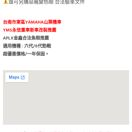
還可另購惡魔變色眼 合法驗車文件
台南市東區YAMAHA山葉機車
YMS永信重車新車改裝推薦
APLX金鑫合法魚眼推薦
適用機種 : 六代/6代勁戰
超優惠價格/一年保固。