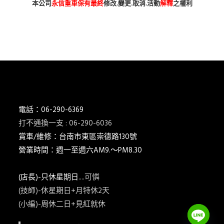
本公司
永信重車保有最終
修改.變更.取消.活動
解釋
之權利
台南市 新車 山葉 yamaha YAMAHA 永信 永信重車 永信車業 永信機車行
分期 線上分期 分期零利率 現金購車 促銷 優惠 學生專案 精品贈送 永
信精品 永信改裝 保養優惠 永信保養 台灣山葉 臺灣山葉 台灣永信 臺
灣永信 台南市東區 臺南 汰舊換新 拍賣 舊車換新車 老舊車補助 重車
小車 抖音 臉書 粉絲專業 蝦皮 露天 網站 新車 舊車 補助 GOOGIE YOUTUBE
FACEBOOK INSTAGRAM TIKTOK tiktok google youtube facebook instagram s
SHOPEE 1 2 3 4 5 6 7 8 9 10 11 12 月方案
電話：06-290-6369
打不通換一支 : 06-290-6036
賞車/維修：台南市東區崇德路130號
營業時間：週一至週六AM9.～PM8.30
(店長)-只休星期日
....可憐
(技師)-休星期日+月特休2天
(小編)-周休二日+見紅就休