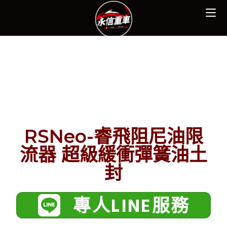
RSNeo-睿飛阻尼油限
流器 超級緩衝彈簧油土
封
專人LINE服務