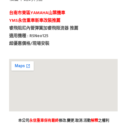
台南市東區YAMAHA山葉機車
YMS永信重車新車改裝推薦
睿飛阻尼內管彈簧加睿飛限流器 推薦
適用機種 : RSNeo125
超優惠價格/現場安裝
本公司
永信重車保有最終
修改.變更.取消.活動
解釋
之權利