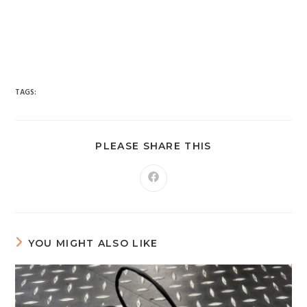
台南市 新車 山葉 yamaha YAMAHA 永信 永信重車 永信車業 永信
機車行 分期 線上分期 分期零利率 現金購車 促銷 優惠 學生專
案 精品贈送 永信精品 永信改裝 保養優惠 永信保養 台灣山葉
臺灣山葉 台灣永信 臺灣永信 台南市東區 臺南 汰舊換新 拍賣
舊車換新車 老舊車補助 重車 小車 抖音 臉書 粉絲專業 蝦皮 露
天 網站 新車 舊車 補助 GOOGIE YOUTUBE FACEBOOK INSTAGRAM TIKTOK
tiktok google youtube facebook instagram s
SHOPEE 1 2 3 4 5 6 7 8 9 10 11 12 月方案
TAGS:
PLEASE SHARE THIS
YOU MIGHT ALSO LIKE