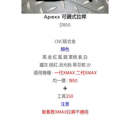
Apexx 可調式拉桿
$1850
CNC鋁合金
顏色
黑.金.紅.藍.銀.軍綠.紫.白
鐵灰.桃紅.消光粉.蒂芬妮.沙
適用機種 :
一代XMAX 二代XMAX
均一價 :
1850
✚
工資
250
注意
新舊款XMAX拉桿不通用